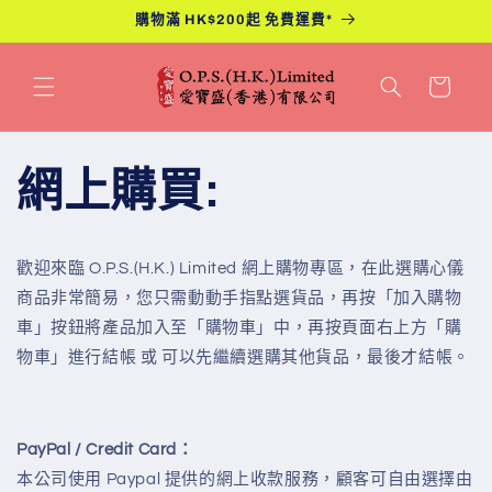
跳至內
購物滿 HK$200起 免費運費*
容
購
物
車
網上購買:
歡迎來臨 O.P.S.(H.K.) Limited 網上購物專區，在此選購心儀
商品非常簡易
，
您只需動動手指點選貨品
，
再按「加入
購物
車
」按鈕將產品加入至「購物車」中
，
再按頁面右上方「購
物車」進行結帳 或 可以先繼續選購其他貨品
，
最後才結帳。
PayPal / Credit Card：
本公司使用 Paypal 提供的網上收款服務
，
顧客可自由選擇由