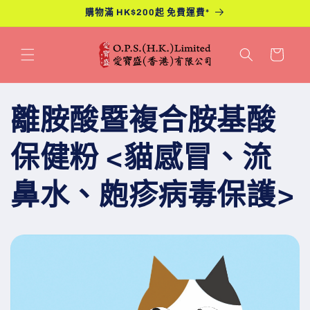
跳至內
購物滿 HK$200起 免費運費*
容
購
物
車
離胺酸暨複合胺基酸
保健粉 <貓感冒、流
鼻水、皰疹病毒保護>