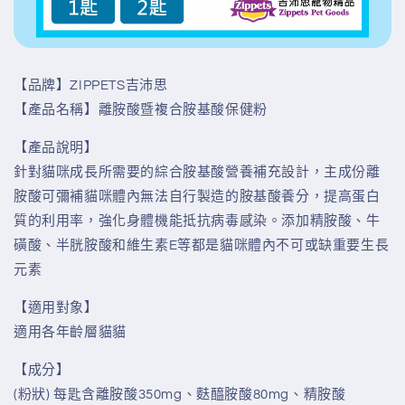
【品牌】ZIPPETS吉沛思
【產品名稱】離胺酸暨複合胺基酸保健粉
【產品說明】
針對貓咪成長所需要的綜合胺基酸營養補充設計，主成份離
胺酸可彌補貓咪體內無法自行製造的胺基酸養分，提高蛋白
質的利用率，強化身體機能抵抗病毒感染。添加精胺酸、牛
磺酸、半胱胺酸和維生素
E
等都是貓咪體內不可或缺重要生長
元
素
【適用對象】
適用各年齡層貓貓
【成分】
(粉狀) 每匙含離胺酸350mg、麩醯胺酸80mg、精胺酸