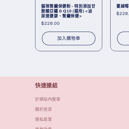
貓咪腎臟保健粉 - 特別添加甘
蔓越莓
胺酸亞鐵 & Q10 (貓用) <泌
定
$228
尿道健康、腎臟保健>
價
定
$228.00
價
加入購物車
快速連結
於網站內搜尋
關於送貨
隱私政策