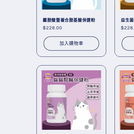
離胺酸暨複合胺基酸保健粉
益生菌
定
$228.00
定
$228
價
價
加入購物車