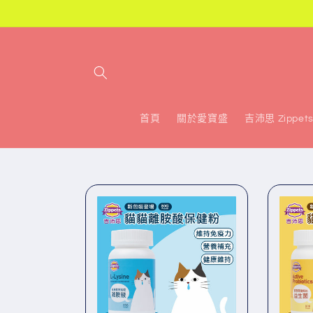
跳至內
容
首頁
關於愛寶盛
吉沛思 Zippet