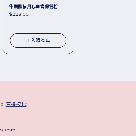
牛磺酸貓用心血管保健粉
定
$228.00
價
加入購物車
0 (
直接按此
)
hk.com