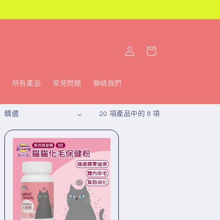
購
登
物
入
車
m
所有產品
常見問題
聯絡我們
20 項產品中的 8 項